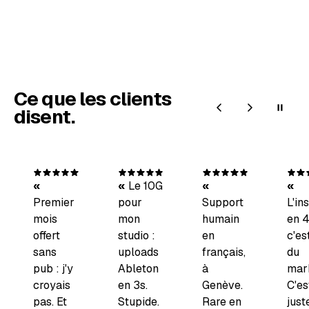
Ce que les clients
disent.
Le 10G
Premier
pour
Support
L'in
mois
mon
humain
en 4
offert
studio :
en
c'es
sans
uploads
français,
du
pub : j'y
Ableton
à
mark
croyais
en 3s.
Genève.
C'es
pas. Et
Stupide.
Rare en
just