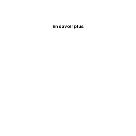
Ajouter au panier
En savoir plus
02 / FIBRE
SYMÉTRIQUE
10 Gbit/s.
Dans les deux
sens.