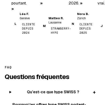
pourtant.
2026.
vrai.
Léa F.
Nora B.
Matteo R.
Genève
Zürich
Lausanne
L
N
CLIENTE
CLIENTE
M
J
DEPUIS
STRAWBERRY-
DEPUIS
2024
HYPE
2025
FAQ
Questions fréquentes
+
Qu’est-ce que hype SWISS ?
Pourquoi les offres hype SWISS portent-