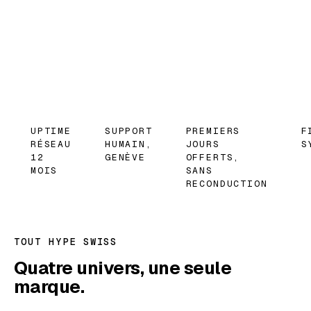
1er mois
mois
offert
offert
UPTIME
SUPPORT
PREMIERS
F
RÉSEAU
HUMAIN,
JOURS
S
12
GENÈVE
OFFERTS,
MOIS
SANS
RECONDUCTION
TOUT HYPE SWISS
Quatre univers, une seule
marque.