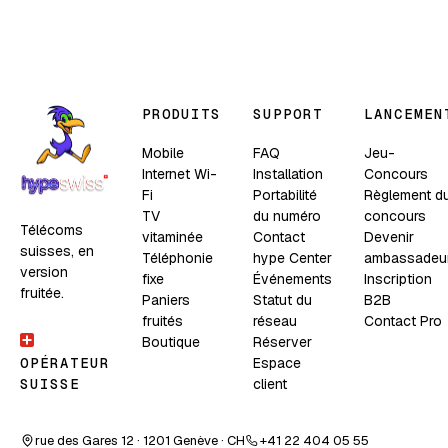
PRODUITS
SUPPORT
LANCEMEN
Mobile
FAQ
Jeu-
Internet Wi-
Installation
Concours
Fi
Portabilité
Règlement d
TV
du numéro
concours
Télécoms
vitaminée
Contact
Devenir
suisses, en
Téléphonie
hype Center
ambassadeu
version
fixe
Événements
Inscription
fruitée.
Paniers
Statut du
B2B
fruités
réseau
Contact Pro
Boutique
Réserver
Espace
OPÉRATEUR
client
SUISSE
rue des Gares 12 · 1201 Genève · CH
+41 22 404 05 55