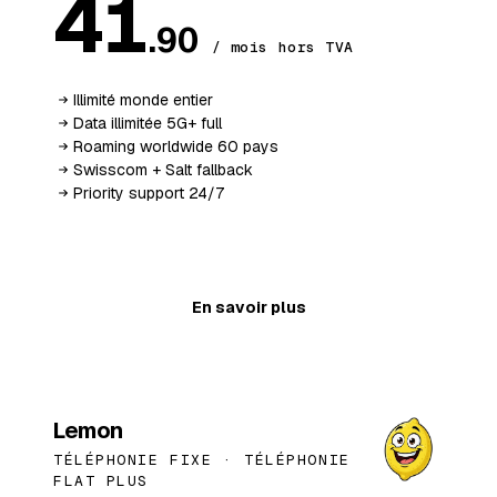
41
.90
/ mois hors TVA
Illimité monde entier
Data illimitée 5G+ full
Roaming worldwide 60 pays
Swisscom + Salt fallback
Priority support 24/7
Ajouter au panier
En savoir plus
BESTSELLER
Lemon
TÉLÉPHONIE FIXE ·
TÉLÉPHONIE
FLAT PLUS