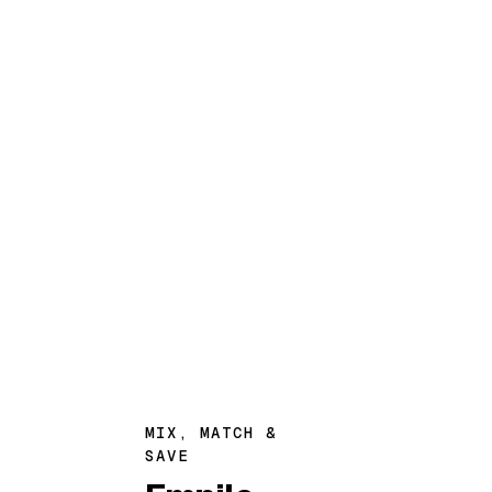
Le même débit en
download qu'en upload.
Indispensable pour les
créateurs, les
télétravailleurs et les
foyers connectés. Wi-Fi
7 BE22000 inclus.
Voir les abos Internet
MIX, MATCH &
SAVE