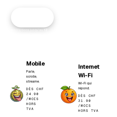
Je participe
gratuitement
Inscriptions jusqu'au
12
septembre 2026
Mobile
Internet
Parle,
Wi-Fi
scrolle,
streame.
Wi-Fi qui
répond.
DÈS CHF
24.90
DÈS CHF
/MOIS
31.90
HORS
/MOIS
TVA
HORS TVA
1er