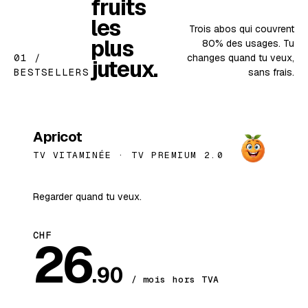
fruits
les
Trois abos qui couvrent
plus
80% des usages. Tu
01 /
changes quand tu veux,
juteux.
BESTSELLERS
sans frais.
BESTSELLER
Apricot
TV VITAMINÉE ·
TV PREMIUM 2.0
Regarder quand tu veux.
CHF
26
.90
/ mois hors TVA