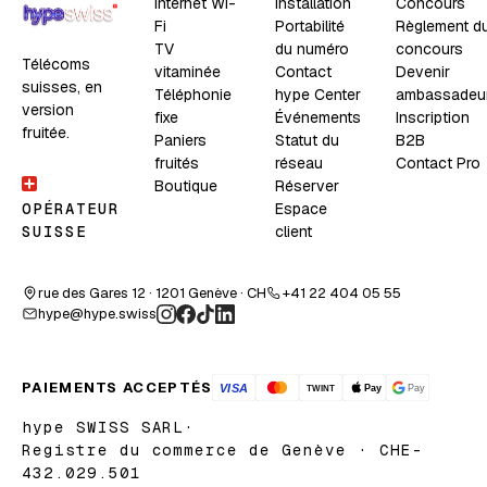
Internet Wi-
Installation
Concours
Fi
Portabilité
Règlement d
TV
du numéro
concours
Télécoms
vitaminée
Contact
Devenir
suisses, en
Téléphonie
hype Center
ambassadeu
version
fixe
Événements
Inscription
fruitée.
Paniers
Statut du
B2B
fruités
réseau
Contact Pro
Boutique
Réserver
Espace
OPÉRATEUR
client
SUISSE
rue des Gares 12 · 1201 Genève · CH
+41 22 404 05 55
hype@hype.swiss
PAIEMENTS ACCEPTÉS
hype SWISS SARL
·
Registre du commerce de Genève · CHE-
432.029.501