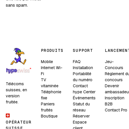
sans spam.
PRODUITS
SUPPORT
LANCEMEN
Mobile
FAQ
Jeu-
Internet Wi-
Installation
Concours
Fi
Portabilité
Règlement d
TV
du numéro
concours
Télécoms
vitaminée
Contact
Devenir
suisses, en
Téléphonie
hype Center
ambassadeu
version
fixe
Événements
Inscription
fruitée.
Paniers
Statut du
B2B
fruités
réseau
Contact Pro
Boutique
Réserver
Espace
OPÉRATEUR
client
SUISSE