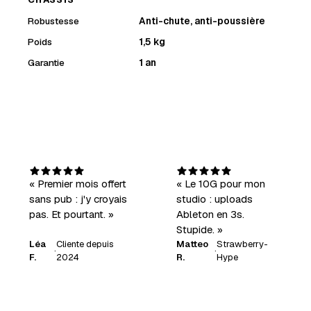
Robustesse
Anti-chute, anti-poussière
Poids
1,5 kg
Garantie
1 an
« Premier mois offert
« Le 10G pour mon
sans pub : j'y croyais
studio : uploads
pas. Et pourtant. »
Ableton en 3s.
Stupide. »
Léa
Cliente depuis
Matteo
Strawberry-
·
·
F.
2024
R.
Hype