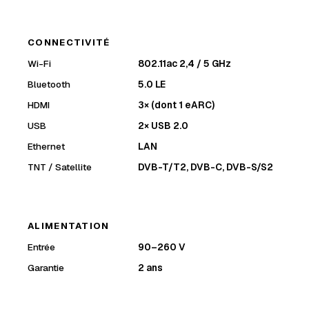
CONNECTIVITÉ
Wi-Fi
802.11ac 2,4 / 5 GHz
Bluetooth
5.0 LE
HDMI
3× (dont 1 eARC)
USB
2× USB 2.0
Ethernet
LAN
TNT / Satellite
DVB-T/T2, DVB-C, DVB-S/S2
ALIMENTATION
Entrée
90–260 V
Garantie
2 ans