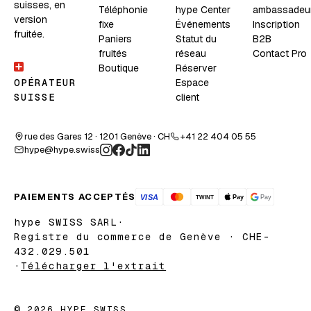
suisses, en
Téléphonie
hype Center
ambassadeu
version
fixe
Événements
Inscription
fruitée.
Paniers
Statut du
B2B
fruités
réseau
Contact Pro
Boutique
Réserver
Espace
OPÉRATEUR
client
SUISSE
rue des Gares 12 · 1201 Genève · CH
+41 22 404 05 55
hype@hype.swiss
PAIEMENTS ACCEPTÉS
hype SWISS SARL
·
Registre du commerce de Genève · CHE-
432.029.501
·
Télécharger l'extrait
© 2026 HYPE SWISS