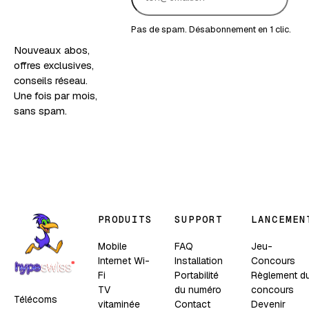
version
fruitée.
Pas de spam. Désabonnement en 1 clic.
Nouveaux abos,
offres exclusives,
conseils réseau.
Une fois par mois,
sans spam.
PRODUITS
SUPPORT
LANCEMEN
Mobile
FAQ
Jeu-
Internet Wi-
Installation
Concours
Fi
Portabilité
Règlement d
TV
du numéro
concours
Télécoms
vitaminée
Contact
Devenir