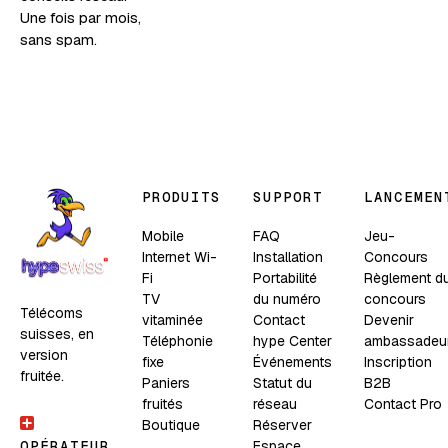
Une fois par mois,
sans spam.
PRODUITS
SUPPORT
LANCEMEN
Mobile
FAQ
Jeu-
Internet Wi-
Installation
Concours
Fi
Portabilité
Règlement d
TV
du numéro
concours
Télécoms
vitaminée
Contact
Devenir
suisses, en
Téléphonie
hype Center
ambassadeu
version
fixe
Événements
Inscription
fruitée.
Paniers
Statut du
B2B
fruités
réseau
Contact Pro
Boutique
Réserver
Espace
OPÉRATEUR