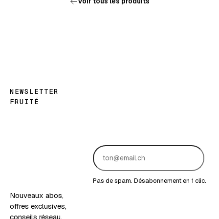
Voir tous les produits
NEWSLETTER
FRUITÉ
Les
bonnes
nouvelles,
en
version
fruitée.
Pas de spam. Désabonnement en 1 clic.
Nouveaux abos,
offres exclusives,
conseils réseau.