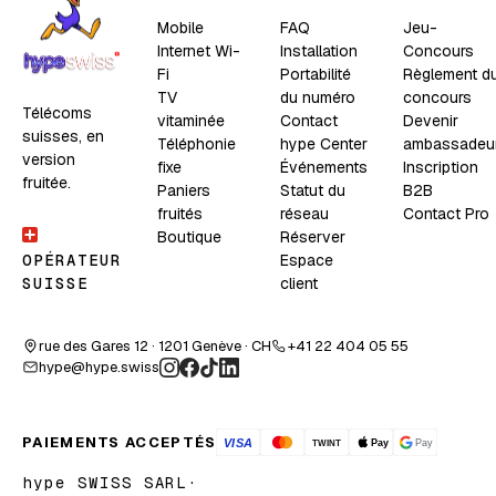
Mobile
FAQ
Jeu-
Internet Wi-
Installation
Concours
Fi
Portabilité
Règlement d
TV
du numéro
concours
Télécoms
vitaminée
Contact
Devenir
suisses, en
Téléphonie
hype Center
ambassadeu
version
fixe
Événements
Inscription
fruitée.
Paniers
Statut du
B2B
fruités
réseau
Contact Pro
Boutique
Réserver
Espace
OPÉRATEUR
client
SUISSE
rue des Gares 12 · 1201 Genève · CH
+41 22 404 05 55
hype@hype.swiss
PAIEMENTS ACCEPTÉS
hype SWISS SARL
·